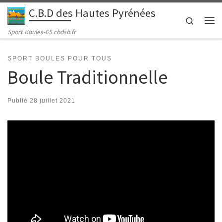
C.B.D des Hautes Pyrénées
Passer au contenu
Search
Me
Sport Boules-65.cbdsb.fr
SPORT BOULES POUR TOUS
Boule Traditionnelle
Publié
28 juillet 2021