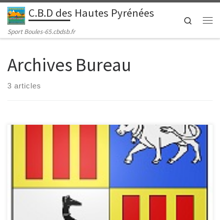
C.B.D des Hautes Pyrénées
Passer au contenu
Search
Me
Sport Boules-65.cbdsb.fr
Archives Bureau
3 articles