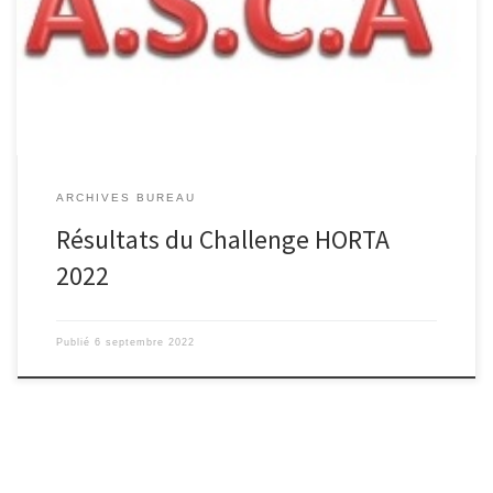
Albuquerque (lannemezan) et finaliste Calatayud (Biarritz). Photo
concours complémentaire Photo 1 vainqueurs équipe Zurflhu
(Tarbes) et finalistes équipe Joblot (Pau) concours principal.
ARCHIVES BUREAU
Résultats du Challenge HORTA
2022
Publié
6 septembre 2022