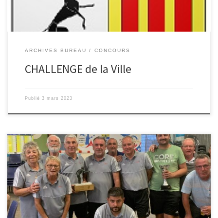
ARCHIVES BUREAU
CONCOURS
CHALLENGE de la Ville
Publié
3 mars 2023
Nous étions 3 équipes de l’A.S.C.A à Pau très bien reçus par le club
de l’A.B.M de Jurançon qui organisait le challenge Alain Gueler.
Nous avons perdu en demi finale contre eux!