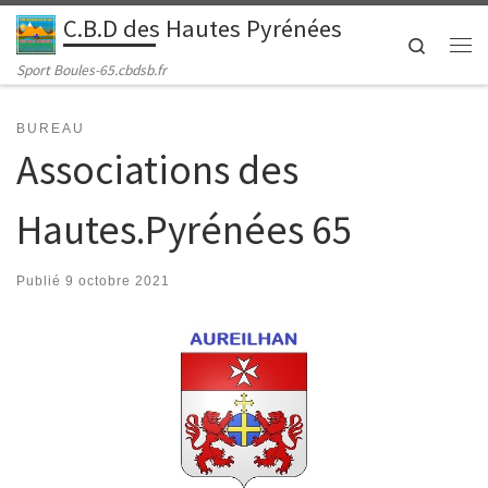
C.B.D des Hautes Pyrénées
Passer au contenu
Search
Me
Sport Boules-65.cbdsb.fr
BUREAU
Associations des
Hautes.Pyrénées 65
Publié
9 octobre 2021