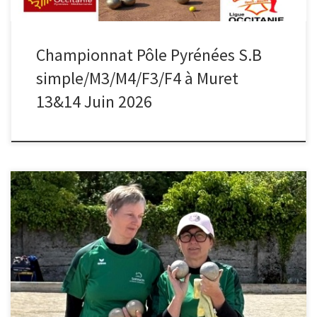
Championnat Pôle Pyrénées S.B
simple/M3/M4/F3/F4 à Muret
13&14 Juin 2026
Samedi 16 et 17 mai le club Bagnére de Bigorre et le CBD 65 ont
organisés les championnats Midi Pyrénées doubles pour les
catégories M3/ M4/ F4/ F3 Le CBD 31 étaient représentés par 6
équipes En M3 16 équipes de Stefani de st Jory perd en1/4 de
finale et […]