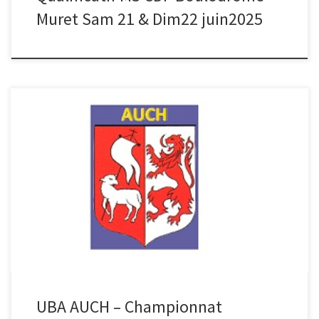
Muret Sam 21 & Dim22 juin2025
MIDI Pyrénées : Doubles à Auch-équipe Qualifiées pour le
Championnat de France 3ème Div SUIRES (65) – DALVOZO – (32)
4ème Div PRIETO (09)- DEVAL (46) F3 GAFFET (81) JULIEN (12) Le
Relais de Gascogne 5 avenue de la Marne 32000 Auch Réservation
Hôtel Région Auch
UBA AUCH – Championnat