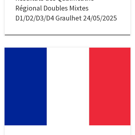
Régional Doubles Mixtes
D1/D2/D3/D4 Graulhet 24/05/2025
F2 ESTEBAN (31) – QUILES (31)- FRENIN BRAHNS (34) F3 CASTAIN
(32) LAFFON (09) F4 NOGUES –(31) M2 GUILLEN (66) – RODRIGUEZ–
(30) M3 ROFFINO-81 RAIS- 46 SUZBARGA 65 M4 LANDRY (81)–
SEVERAC– (12) G18 VILADE – PAIRASTRE- GALLIOU F18 PELISSIE-
JOLY – CHANONY U15 FABIO DE STEPHANI (31) – VALENTIN […]