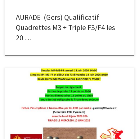
AURADE (Gers) Qualificatif
Quadrettes M3 + Triple F3/F4 les
20 …
F4 Cécile Gehant championne Pôle Pyrénées en simples F4.
Qualifiée pour le championnat de France à Dardilly (69). Bravo à
nos féminines pour ce troisième titre décroché cette saison. M4 M3
F3 gerard.moreno82@gmail.com