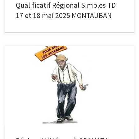
Qualificatif Régional Simples TD
17 et 18 mai 2025 MONTAUBAN
LARROQUE Bat GARCIA – GUISSEPIN Bat PEBREL -VILA Bat GALY-
LESTAGE Bat LASSERRE Demie Finale LESTAGE Bat LARROQUE -VILA
Bat GUISSEPIN Les équipes LESTAGE et VILA Qualifiés pour les
Championnats de France
———————————————————————- début des
rencontres 10h Haut obligatoire Bonjour, pour Le Régional
vétérans, à Gramat du 21/22.05, le boulodrome […]