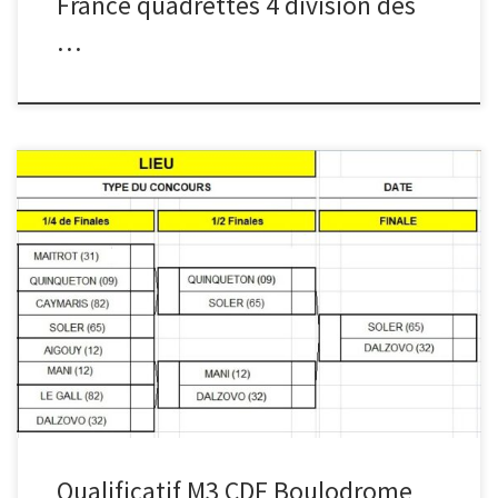
France quadrettes 4 division des
…
Ligue m3 à muret quart de finale dimanche matin à 8 heures
Tenue obligatoire Jet de But 13h 30
Qualificatif M3 CDF Boulodrome