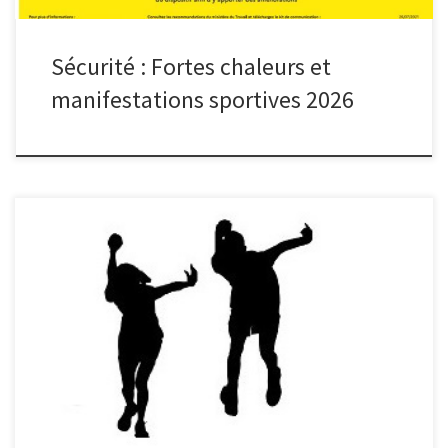
Sécurité : Fortes chaleurs et
manifestations sportives 2026
Pôle Pyrénées AURADE (Gers) Qualificatif Quadrettes M3 + Triple
F3/F4 les 20 et 21 Juin 2026 Pôle Pyrénées Toulouse le 10 mai
2026 Quadrettes M3 : ce qualificatif est ouvert à toutes les
équipes M3 du pôle Pyrénées ainsi Que les participants aux
concours dédiés de la 7ème […]