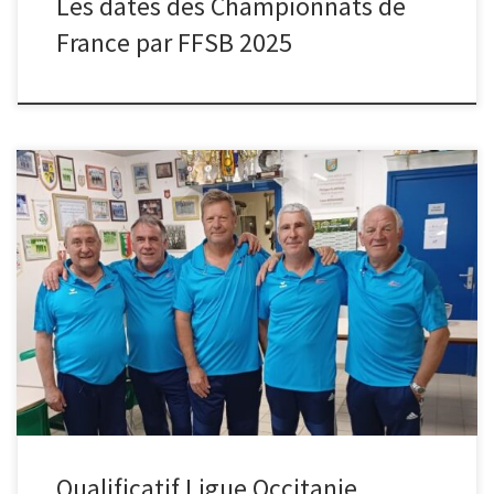
Les dates des Championnats de
France par FFSB 2025
Vétérans occitanie équipes qualifiés pour le championnat de
France à NYONS FONTANIE de decazeville .avec De Stefani de St
jory et SOLER d Aureilhan Délégué Jean Claude Orliac Jet du But 8
h
Qualificatif Ligue Occitanie