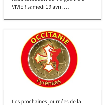
VIVIER samedi 19 avril …
Bonjour à Tous Journée 4 : 19 Avril 2025 : Lieu : Viviez (12)4 parties
par journée : 13 points ou 2 heures Horaire des 4 Parties : 8h-10h
10h30-12h30 14h30-16H30 17h-19h La prochaine journée de la
Ligue M3 aura lieu à Toulouse le samedi 15février prochain. Vous
jouerez dans […]
Les prochaines journées de la