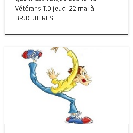
Vétérans T.D jeudi 22 mai à
BRUGUIERES
Liste des Qualifiés pour le France F2 ESTEBAN (31) – QUILES (31)-
FRENIN BRAHNS (34) F3 CASTAIN (32) LAFFON (09) F4 NOGUES –
(31) M2 GUILLEN (66) – RODRIGUEZ–(30) M3 ROFFINO-81 RAIS- 46
SUZBARGA 65 M4 LANDRY (81)– SEVERAC– (12) G18 VILADE –
PAIRASTRE- GALLIOU F18 PELISSIE- JOLY – CHANONY U15: […]