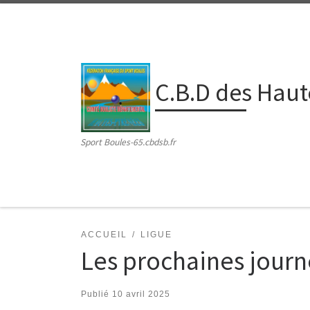
Passer au contenu
C.B.D des Hau
Sport Boules-65.cbdsb.fr
ACCUEIL
LIGUE
Les prochaines journ
Publié
10 avril 2025