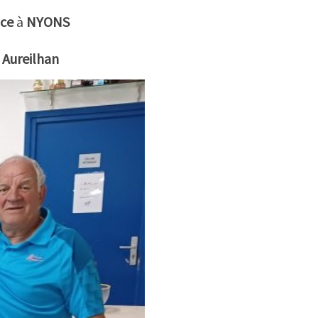
nce
à
NYONS
 Aureilhan