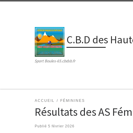
Passer au contenu
C.B.D des Hau
Sport Boules-65.cbdsb.fr
ACCUEIL
FÉMININES
Résultats des AS Fé
Publié
5 février 2026