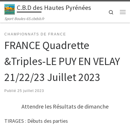
C.B.D des Hautes Pyrénées
Passer au contenu
Search
Me
Sport Boules-65.cbdsb.fr
CHAMPIONNATS DE FRANCE
FRANCE Quadrette
&Triples-LE PUY EN VELAY
21/22/23 Juillet 2023
Publié
25 juillet 2023
Attendre les Résultats de dimanche
TIRAGES : Débuts des parties