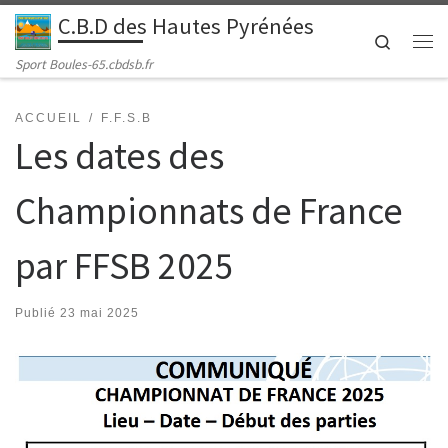
C.B.D des Hautes Pyrénées
Passer au contenu
Search
Me
Sport Boules-65.cbdsb.fr
ACCUEIL
F.F.S.B
Les dates des
Championnats de France
par FFSB 2025
Publié
23 mai 2025